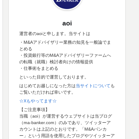
aoi
運営者のaoiと申します。当サイトは
・M&Aアドバイザリー業務の知見を一般論でま
とめる
・投資銀行等のM&Aアドバイザリーファームへ
の転職（就職）検討者向けの情報提供
・仕事術をまとめる
といった目的で運営しております。
はじめてお越しになった方は
当サイトについて
も
ご覧いただければ幸いです。
☆Xもやってます☆
【ご注意事項】
当職（aoi）が運営するウェブサイトは当ブログ
（ma-banker.com）のみであり、ツイッターア
カウントは上記のとおりです。「M&Aバンカ
ー」という用語を使用したブログやツイッターア