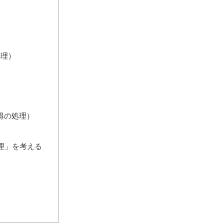
処理）
得の処理）
理」を考える