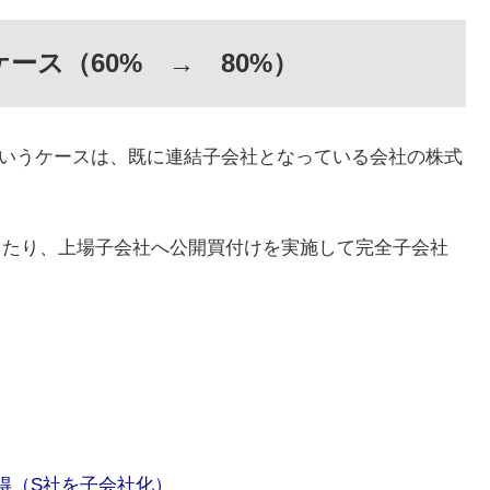
ース（60% → 80%）
」というケースは、既に連結子会社となっている会社の株式
したり、上場子会社へ公開買付けを実施して完全子会社
取得（S社を子会社化）