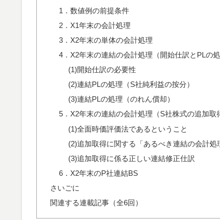
1．数値例の前提条件
2．X1年末の会計処理
3．X2年末の単体の会計処理
4．X2年末の連結の会計処理（開始仕訳とPLの
(1)開始仕訳の必要性
(2)連結PLの処理（S社純利益の按分）
(3)連結PLの処理（のれん償却）
5．X2年末の連結の会計処理（S社株式の追加取
(1)全面時価評価法であるということ
(2)追加取得に関する「あるべき連結の会計処
(3)追加取得に係る正しい連結修正仕訳
6．X2年末のP社連結BS
さいごに
関連する連載記事（全6回）