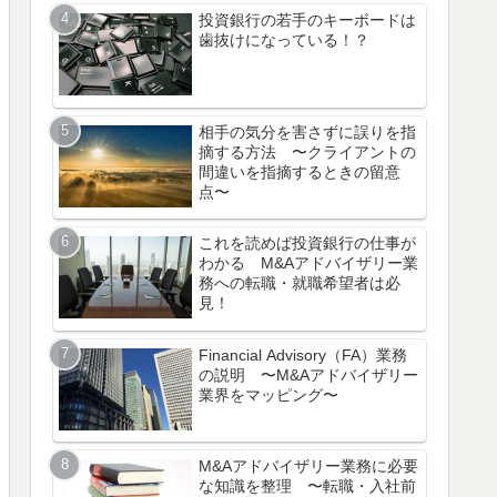
投資銀行の若手のキーボードは
歯抜けになっている！？
相手の気分を害さずに誤りを指
摘する方法 〜クライアントの
間違いを指摘するときの留意
点〜
これを読めば投資銀行の仕事が
わかる M&Aアドバイザリー業
務への転職・就職希望者は必
見！
Financial Advisory（FA）業務
の説明 〜M&Aアドバイザリー
業界をマッピング〜
M&Aアドバイザリー業務に必要
な知識を整理 〜転職・入社前