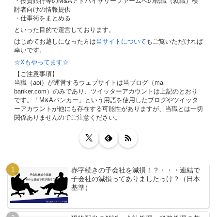
・投資銀行等のM&Aアドバイザリーファームへの転職（就職）検
討者向けの情報提供
・仕事術をまとめる
といった目的で運営しております。
はじめてお越しになった方は
当サイトについて
もご覧いただければ
幸いです。
☆Xもやってます☆
【ご注意事項】
当職（aoi）が運営するウェブサイトは当ブログ（ma-
banker.com）のみであり、ツイッターアカウントは上記のとおり
です。「M&Aバンカー」という用語を使用したブログやツイッタ
ーアカウントが他にも存在する可能性がありますが、当職とは一切
関係ありませんのでご注意ください。
赤字続きの子会社を減損！？・・・連結で
子会社の減損ってありましたっけ？（日本
基準）