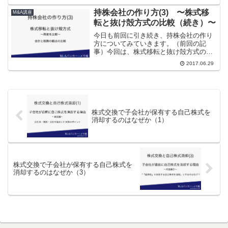
択肢として検討されることがあります。
その背景としては、近年の税制改正によ
持株会社の作り方(3) 〜株式移
M&A講座
って現物配当が使いやすく...
転と抜け殻方式の比較（続き）〜
今日も前回に引き続き、持株会社の作り
方についてみていきます。（前回の記
事）今回は、株式移転と抜け殻方式のそ
れぞれを比較の残りの部分を見ていきま
2017.06.29
す。株式移転と抜け殻方式の比較（後
半）まず、比較のポイントを再掲しま
す。前回は3まで確認したので、...
株式交換で子会社が保有する自己株式を
消却するのはなぜか（1）
株式交換で子会社が保有する自己株式を
消却するのはなぜか（3）