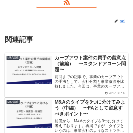
aoi
関連記事
カーブアウト案件の買手の留意点
M&A講座
（前編） 〜スタンドアローン問
題〜
前回までの記事で、事業のカーブアウト
の手法として、会社分割と事業譲渡を比
較しました。今回は、事業のカーブアウ
トを受ける側、すなわち事業の買手のFA
2017.08.16
として起用された場合を想定して、買手
目線ではどのような点に留意しておくべ
M&Aのタイプを3つに分けてみよ
M&A講座
きか見ていきたいと思い...
う（中編） 〜FAとして留意す
べきポイント〜
前回から、M&Aのタイプを3つに分けて
考えております。再掲ですが、タイプと
いうのは、事業会社のようなストラテジ