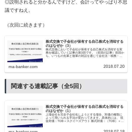
◎説明されると分かるんですけど、会計ってやっぱり不思
議ですねえ。
（次回に続きます）
株式交換で子会社が保有する自己株式を消却する
のはなぜか（3）
株式交換において子会社が保有する自己株式を消却する実
務を確認していく記事の第3回です。（前回の記事）前回か
ら、いつもの先輩と後輩の対話を通じて会社法・税務・会
計等のポイントを確認しております。今回は、自己株式消
却のタイミングと消却する株式数...
2018.07.20
ma-banker.com
関連する連載記事（全5回）
株式交換で子会社が保有する自己株式を消却する
のはなぜか（1）
上場会社を完全子会社化しようとする場合、対価の種類に
よって用いられる手法が変わってきます。具体的には、 現
金対価：TOB＋スクイーズアウト 株式対価：（TOB）＋株
式交換といった実務慣行があります。現金対価の場合には
TOBを経ないことはほぼ...
2018.07.18
ma-banker.com