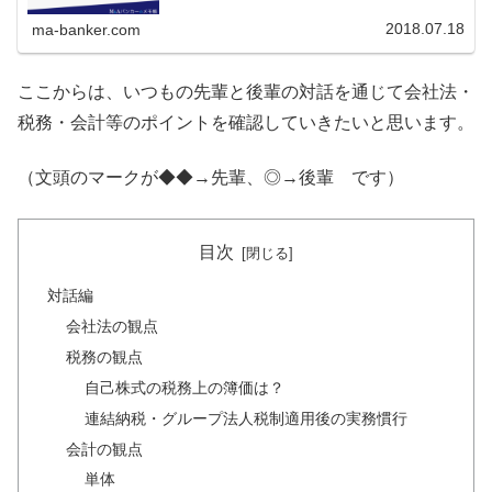
式交換といった実務慣行があります。現金対価の場合には
TOBを経ないことはほぼ...
2018.07.18
ma-banker.com
ここからは、いつもの先輩と後輩の対話を通じて会社法・
税務・会計等のポイントを確認していきたいと思います。
（文頭のマークが◆◆→先輩、◎→後輩 です）
目次
対話編
会社法の観点
税務の観点
自己株式の税務上の簿価は？
連結納税・グループ法人税制適用後の実務慣行
会計の観点
単体