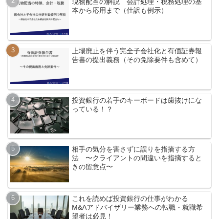
現物配当の解説 会計処理・税務処理の基
本から応用まで（仕訳も例示）
上場廃止を伴う完全子会社化と有価証券報
告書の提出義務（その免除要件も含めて）
投資銀行の若手のキーボードは歯抜けにな
っている！？
相手の気分を害さずに誤りを指摘する方
法 〜クライアントの間違いを指摘すると
きの留意点〜
これを読めば投資銀行の仕事がわかる
M&Aアドバイザリー業務への転職・就職希
望者は必見！