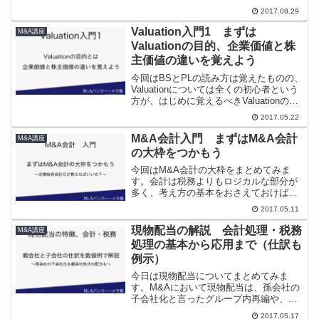
ックバイヤーがM&Aに取り組む目的のこ
2017.08.29
とで、 水平型M&A（スケールメリットの
享受） 垂直型M&A（バリューチェーンの
Valuation入門1 まずは
M&A講座
強化・統合）...
Valuationの目的、企業価値と株
主価値の違いを覚えよう
今回はBSとPLの読み方は覚えたものの、
Valuationについては全くの初心者という
方が、はじめに覚えるべきValuationのキ
ーポイントをまとめてみます。今回の記
2017.05.22
事では、 Valuationはあるべき株価を1点
で決められるものではない...
M&A会計入門 まずはM&A会計
M&A講座
の大枠をつかもう
今回はM&A会計の大枠をまとめてみま
す。会計は税務よりもロジカルな部分が
多く、考え方の基本をおさえておけば、
類推でも会計処理がわかってしまうとこ
2017.05.11
ろがあります。まずは、先輩と後輩の対
話をみながらM&A会計について確認して
現物配当の解説 会計処理・税務
M&A講座
いきましょう。対話編：...
処理の基本から応用まで（仕訳も
例示）
今日は現物配当についてまとめてみま
す。M&Aにおいて現物配当は、孫会社の
子会社化と言ったグループ内再編や、子
会社化が保有する親会社株式の処分の選
2017.05.17