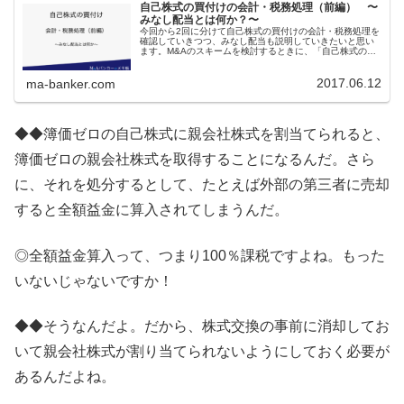
自己株式の買付けの会計・税務処理（前編） 〜
みなし配当とは何か？〜
今回から2回に分けて自己株式の買付けの会計・税務処理を
確認していきつつ、みなし配当も説明していきたいと思い
ます。M&Aのスキームを検討するときに、「自己株式の買
付けについて、法人株主はタックスメリットがとれて有利
になるね」といった会話がなさ...
2017.06.12
ma-banker.com
◆◆簿価ゼロの自己株式に親会社株式を割当てられると、
簿価ゼロの親会社株式を取得することになるんだ。さら
に、それを処分するとして、たとえば外部の第三者に売却
すると全額益金に算入されてしまうんだ。
◎全額益金算入って、つまり100％課税ですよね。もった
いないじゃないですか！
◆◆そうなんだよ。だから、株式交換の事前に消却してお
いて親会社株式が割り当てられないようにしておく必要が
あるんだよね。