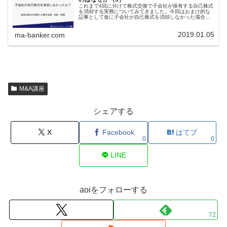
これまで4回に分けて株式交換で子会社が保有する自己株式
を消却する実務についてみてきました。今回はおまけ的な
記事として仮に子会社が自己株式を消却しなかった場合に
どうなるかについてみていきたいと思います。株式交換で
子会社が保有する自己株式を消却...
2019.01.05
ma-banker.com
M&A講座
シェアする
X
Facebook
はてブ
0
0
LINE
aoiをフォローする
72