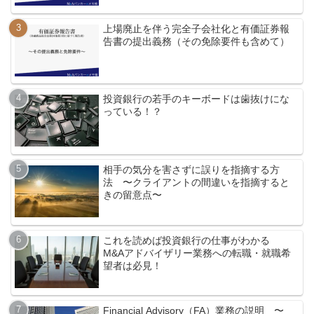
上場廃止を伴う完全子会社化と有価証券報
告書の提出義務（その免除要件も含めて）
投資銀行の若手のキーボードは歯抜けにな
っている！？
相手の気分を害さずに誤りを指摘する方
法 〜クライアントの間違いを指摘すると
きの留意点〜
これを読めば投資銀行の仕事がわかる
M&Aアドバイザリー業務への転職・就職希
望者は必見！
Financial Advisory（FA）業務の説明 〜