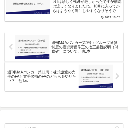
9月は珍しく残暑が厳しかったですが朝晩
は涼しくなりましたね。10月に入ってか
らはようやく過ごしやすくなりそうで
す、、、そう、もう10月なんですよ。1年
2021.10.02
はあっという間です。さて、今週は、
【M&A講座】案件公表後も気が抜けない
時代にです。（いつ...
週刊M&Aバンカー第9号：グループ通算
制度の投資簿価修正の改正趣旨説明（財
務省）について、他1本
週刊M&Aバンカー第11号：株式譲渡の売
手のFAと買手候補のFAのどちらをやりた
い？、他1本