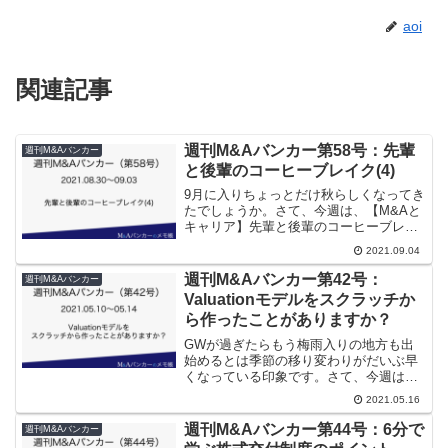
aoi
関連記事
週刊M&Aバンカー第58号：先輩
週刊M&Aバンカー
と後輩のコーヒーブレイク(4)
9月に入りちょっとだけ秋らしくなってき
たでしょうか。さて、今週は、【M&Aと
キャリア】先輩と後輩のコーヒーブレイ
ク(4)です。（いつもの先輩・後輩の対話
2021.09.04
で進めていきます。文頭のマークが
◆◆→先輩、◎→後輩 です。）【M&A
週刊M&Aバンカー第42号：
週刊M&Aバンカー
とキャリア】先輩と...
Valuationモデルをスクラッチか
ら作ったことがありますか？
GWが過ぎたらもう梅雨入りの地方も出
始めるとは季節の移り変わりがだいぶ早
くなっている印象です。さて、今週は、
【M&A講座】Valuationモデルをスクラッ
2021.05.16
チから作ったことがありますか？です。
【M&A講座】Valuationモデルをスクラ
週刊M&Aバンカー第44号：6分で
週刊M&Aバンカー
ッ...