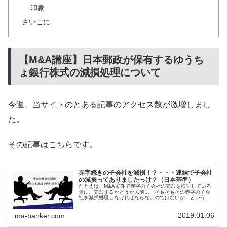
印象
さいごに
【M&A講座】日本郵政が保有するゆうち
ょ銀行株式の減損処理について
今週、当サイトのとある記事のアクセス数が激増しまし
た。
その記事はこちらです。
赤字続きの子会社を減損！？・・・連結で子会社
の減損ってありましたっけ？（日本基準）
たとえば、M&A案件で赤字の子会社の売却を検討している
際に、売却するかどうか以前に、そもそもその赤字の子会
社を減損処理しなければならないのではないか、というこ
とが論点に挙がることがあります（ちなみに、会計基準的
には子会社の売却を検討していな...
2019.01.06
ma-banker.com