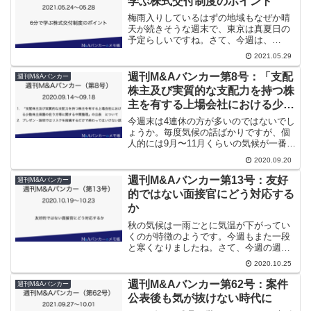
学ぶ株式交付制度のポイント
梅雨入りしているはずの地域もなぜか晴
天が続きそうな週末で、東京は真夏日の
予定らしいですね。さて、今週は、
【M&A講座】6分で学ぶ株式交付制度の
2021.05.29
ポイントです。本年（2021年）4月1日以
降に実施される株式交付は法令・税制の
週刊M&Aバンカー第8号：「支配
週刊M&Aバンカー
改正によって使いやす...
株主及び実質的な支配力を持つ株
主を有する上場会社における少数
株主保護の在り方等に関する中間
今週末は4連休の方が多いのではないでし
整理」の公表 について、他1本
ょうか。毎度気候の話ばかりですが、個
人的には9月〜11月くらいの気候が一番過
ごしやすくて好きなので、これからが楽
2020.09.20
しみです。（春は気候は良いんですが花
粉がつらいですからね・・・）さて、今
週刊M&Aバンカー第13号：友好
週刊M&Aバンカー
週の週刊M&Aバン...
的ではない面接官にどう対応する
か
秋の気候は一雨ごとに気温が下がってい
くのが特徴のようです。今週もまた一段
と寒くなりましたね。さて、今週の週刊
M&Aバンカー（第13号）は、【M&Aとキ
2020.10.25
ャリア】友好的ではない面接官にどう対
応するかです。【M&Aとキャリア】友好
週刊M&Aバンカー第62号：案件
週刊M&Aバンカー
的ではない面接官...
公表後も気が抜けない時代に