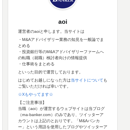
aoi
運営者のaoiと申します。当サイトは
・M&Aアドバイザリー業務の知見を一般論でま
とめる
・投資銀行等のM&Aアドバイザリーファームへ
の転職（就職）検討者向けの情報提供
・仕事術をまとめる
といった目的で運営しております。
はじめてお越しになった方は
当サイトについて
も
ご覧いただければ幸いです。
☆Xもやってます☆
【ご注意事項】
当職（aoi）が運営するウェブサイトは当ブログ
（ma-banker.com）のみであり、ツイッターア
カウントは上記のとおりです。「M&Aバンカ
ー」という用語を使用したブログやツイッターア