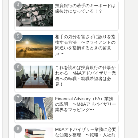
投資銀行の若手のキーボードは
歯抜けになっている！？
相手の気分を害さずに誤りを指
摘する方法 〜クライアントの
間違いを指摘するときの留意
点〜
これを読めば投資銀行の仕事が
わかる M&Aアドバイザリー業
務への転職・就職希望者は必
見！
Financial Advisory（FA）業務
の説明 〜M&Aアドバイザリー
業界をマッピング〜
M&Aアドバイザリー業務に必要
な知識を整理 〜転職・入社前