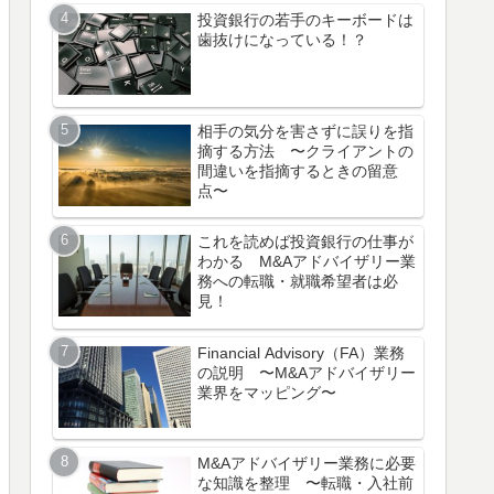
投資銀行の若手のキーボードは
歯抜けになっている！？
相手の気分を害さずに誤りを指
摘する方法 〜クライアントの
間違いを指摘するときの留意
点〜
これを読めば投資銀行の仕事が
わかる M&Aアドバイザリー業
務への転職・就職希望者は必
見！
Financial Advisory（FA）業務
の説明 〜M&Aアドバイザリー
業界をマッピング〜
M&Aアドバイザリー業務に必要
な知識を整理 〜転職・入社前