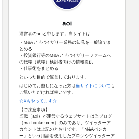
aoi
運営者のaoiと申します。当サイトは
・M&Aアドバイザリー業務の知見を一般論でま
とめる
・投資銀行等のM&Aアドバイザリーファームへ
の転職（就職）検討者向けの情報提供
・仕事術をまとめる
といった目的で運営しております。
はじめてお越しになった方は
当サイトについて
も
ご覧いただければ幸いです。
☆Xもやってます☆
【ご注意事項】
当職（aoi）が運営するウェブサイトは当ブログ
（ma-banker.com）のみであり、ツイッターア
カウントは上記のとおりです。「M&Aバンカ
ー」という用語を使用したブログやツイッターア