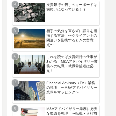
投資銀行の若手のキーボードは
歯抜けになっている！？
相手の気分を害さずに誤りを指
摘する方法 〜クライアントの
間違いを指摘するときの留意
点〜
これを読めば投資銀行の仕事が
わかる M&Aアドバイザリー業
務への転職・就職希望者は必
見！
Financial Advisory（FA）業務
の説明 〜M&Aアドバイザリー
業界をマッピング〜
M&Aアドバイザリー業務に必要
な知識を整理 〜転職・入社前