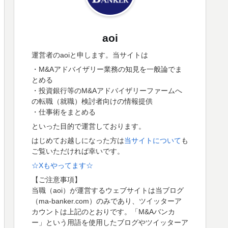
aoi
運営者のaoiと申します。当サイトは
・M&Aアドバイザリー業務の知見を一般論でま
とめる
・投資銀行等のM&Aアドバイザリーファームへ
の転職（就職）検討者向けの情報提供
・仕事術をまとめる
といった目的で運営しております。
はじめてお越しになった方は
当サイトについて
も
ご覧いただければ幸いです。
☆Xもやってます☆
【ご注意事項】
当職（aoi）が運営するウェブサイトは当ブログ
（ma-banker.com）のみであり、ツイッターア
カウントは上記のとおりです。「M&Aバンカ
ー」という用語を使用したブログやツイッターア